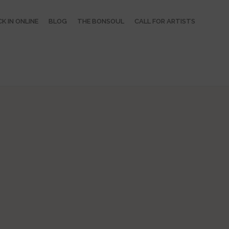
K IN ONLINE
BLOG
THE BONSOUL
CALL FOR ARTISTS