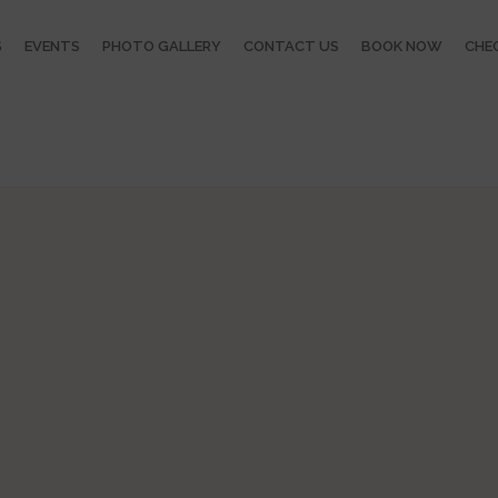
S
EVENTS
PHOTO GALLERY
CONTACT US
BOOK NOW
CHEC