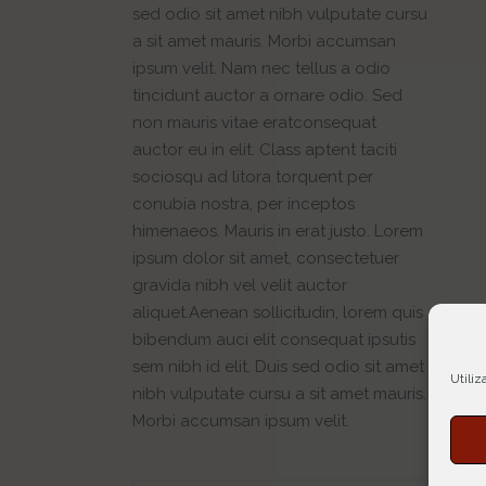
sed odio sit amet nibh vulputate cursu
a sit amet mauris. Morbi accumsan
ipsum velit. Nam nec tellus a odio
tincidunt auctor a ornare odio. Sed
non mauris vitae eratconsequat
auctor eu in elit. Class aptent taciti
sociosqu ad litora torquent per
conubia nostra, per inceptos
himenaeos. Mauris in erat justo. Lorem
ipsum dolor sit amet, consectetuer
gravida nibh vel velit auctor
aliquet.Aenean sollicitudin, lorem quis
bibendum auci elit consequat ipsutis
sem nibh id elit. Duis sed odio sit amet
Utiliz
nibh vulputate cursu a sit amet mauris.
Morbi accumsan ipsum velit.