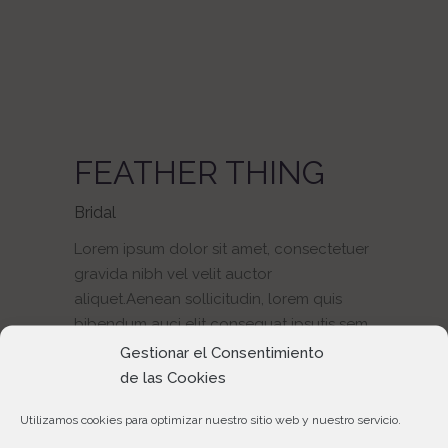
FEATHER THING
Bridal
Lorem ipsum dolor sit amet, consectetuer
gravida nibh vel velit auctor
aliquet.Aenean sollicitudin, lorem quis
bibendum auci elit consequat ipsutis sem
nibh id elit. Duis sed odio sit amet nibh
Gestionar el Consentimiento
vulputate cursu.
de las Cookies
Utilizamos cookies para optimizar nuestro sitio web y nuestro servicio.