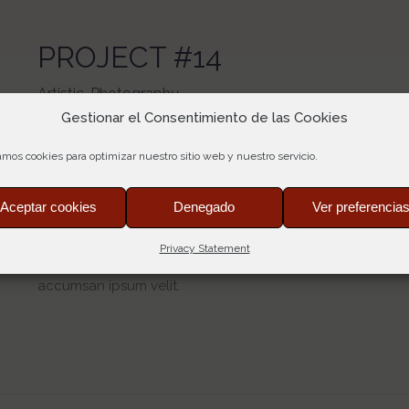
PROJECT #14
Artistic, Photography
Gestionar el Consentimiento de las Cookies
Lorem ipsum dolor sit amet, consectetuer gravida nibh vel 
lorem quis bibendum auci elit consequat ipsutis sem nibh i
amos cookies para optimizar nuestro sitio web y nuestro servicio.
cursu a sit amet mauris. Morbi accumsan ipsum velit. Nam 
odio. Sed non mauris vitae eratconsequat auctor eu in elit
Aceptar cookies
Denegado
Ver preferencia
torquent per conubia nostra, per inceptos himenaeos. Maur
consectetuer gravida nibh vel velit auctor aliquet.Aenean 
Privacy Statement
consequat ipsutis sem nibh id elit. Duis sed odio sit amet 
accumsan ipsum velit.