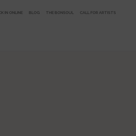
K IN ONLINE
BLOG
THE BONSOUL
CALL FOR ARTISTS