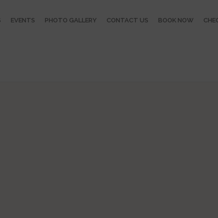
S
EVENTS
PHOTO GALLERY
CONTACT US
BOOK NOW
CHEC