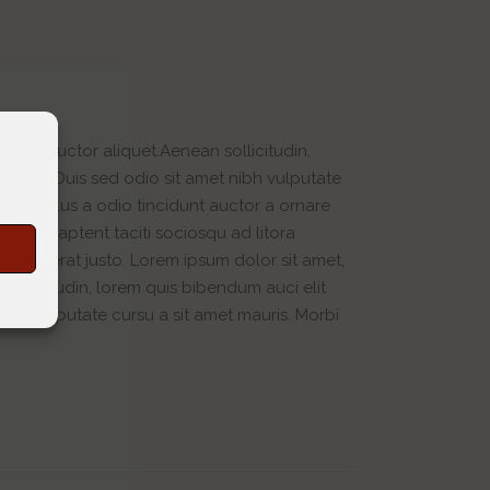
velit auctor aliquet.Aenean sollicitudin,
d elit. Duis sed odio sit amet nibh vulputate
nec tellus a odio tincidunt auctor a ornare
. Class aptent taciti sociosqu ad litora
s
is in erat justo. Lorem ipsum dolor sit amet,
sollicitudin, lorem quis bibendum auci elit
nibh vulputate cursu a sit amet mauris. Morbi