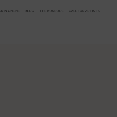
K IN ONLINE
BLOG
THE BONSOUL
CALL FOR ARTISTS