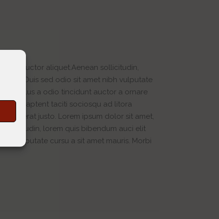
velit auctor aliquet.Aenean sollicitudin,
d elit. Duis sed odio sit amet nibh vulputate
nec tellus a odio tincidunt auctor a ornare
. Class aptent taciti sociosqu ad litora
s
is in erat justo. Lorem ipsum dolor sit amet,
sollicitudin, lorem quis bibendum auci elit
nibh vulputate cursu a sit amet mauris. Morbi