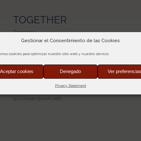
TOGETHER
Romance
Gestionar el Consentimiento de las Cookies
Lorem ipsum dolor sit amet, consectetuer gravida nibh vel 
lorem quis bibendum auci elit consequat ipsutis sem nibh i
amos cookies para optimizar nuestro sitio web y nuestro servicio.
cursu a sit amet mauris. Morbi accumsan ipsum velit. Nam 
odio. Sed non mauris vitae eratconsequat auctor eu in elit
Aceptar cookies
Denegado
Ver preferencia
torquent per conubia nostra, per inceptos himenaeos. Maur
consectetuer gravida nibh vel velit auctor aliquet.Aenean 
Privacy Statement
consequat ipsutis sem nibh id elit. Duis sed odio sit amet 
accumsan ipsum velit.