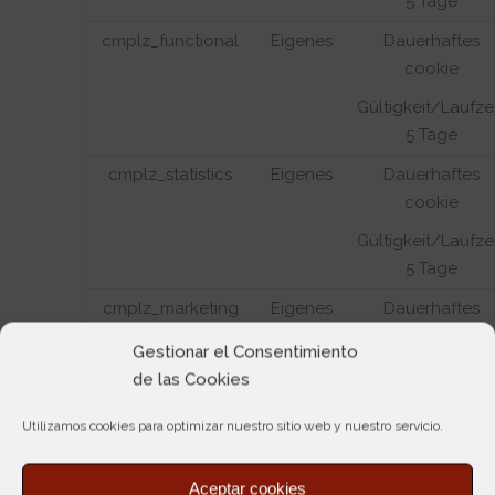
5 Tage
cmplz_functional
Eigenes
Dauerhaftes
cookie
Gültigkeit/Laufzei
5 Tage
cmplz_statistics
Eigenes
Dauerhaftes
cookie
Gültigkeit/Laufzei
5 Tage
cmplz_marketing
Eigenes
Dauerhaftes
cookie
Gestionar el Consentimiento
Gültigkeit/Laufzei
de las Cookies
5 Tage
Utilizamos cookies para optimizar nuestro sitio web y nuestro servicio.
cmplz_preferences
Eigenes
Dauerhaftes
cookie
Aceptar cookies