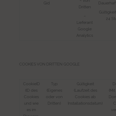
– Von
Gid
Dauerhaf
Dritten
Gültigkei
–
24 S
Lieferant
Google
Analytics
COOKIES VON DRITTEN GOOGLE
CookieID
Typ
Gültigkeit
D
(ID des
(Eigenes
(Laufzeit des
(Mi
Cookies
oder von
Cookies ab
Dom
und wie
Dritten)
Installationsdatum)
C
es im
ve