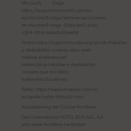
Microsoft Edge:
https://support.microsoft.com/es-
es/microsoft-edge/eliminar-las-cookies-
en-microsoft-edge -63947406-40ac-
c3b8-57b9-2a946a29ae09
Firefox:https://support.mozilla.org/es/kb/habilitar-
y-deshabilitar-cookies-sitios-web-
rastrear-preferencias?
redirectslug=habilitar-y-deshabilitar-
cookies-que-los-sitios-
we&redirectlocale=es.
Safari: https://support.apple.com/es-
es/guide/safari/sfri11471/mac.
Aktualisierung der Cookie-Richtlinie
Das Unternehmen HOTEL BON SOL, S.A
wird diese Richtlinie bei Bedarf