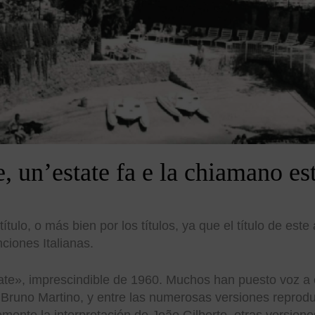
e, un’estate fa e la chiamano e
ulo, o más bien por los títulos, ya que el título de este a
nciones Italianas.
ate», imprescindible de 1960. Muchos han puesto voz a
 Bruno Martino, y entre las numerosas versiones reprod
ente la interpretación de João Gilberto, otras versione