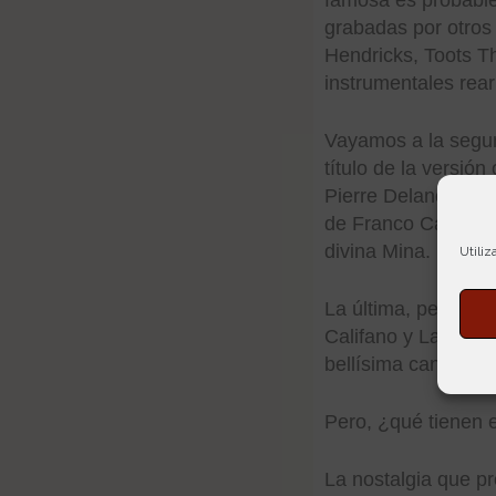
grabadas por otros
Hendricks, Toots Th
instrumentales rear
Vayamos a la segun
título de la versión
Pierre Delanoë. Es
de Franco Califano
divina Mina.
Utiliz
La última, pero no 
Califano y Laura Z
bellísima canción.
Pero, ¿qué tienen 
La nostalgia que p