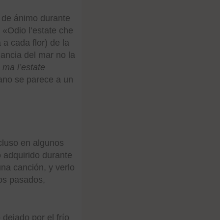
s de ánimo durante
 «Odio l’estate che
a cada flor) de la
ancia del mar no la
 ma l’estate
rano se parece a un
cluso en algunos
 adquirido durante
na canción, y verlo
tos pasados,
dejado por el frío