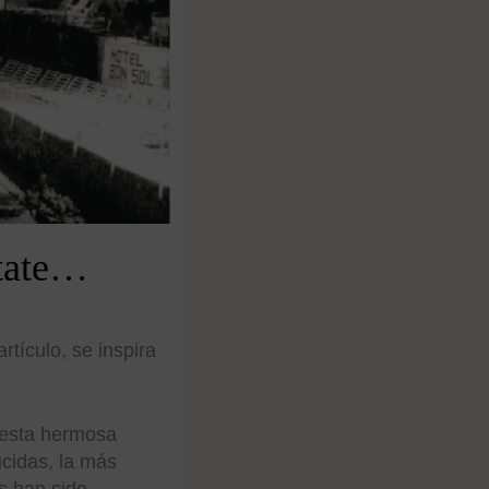
state…
rtículo, se inspira
 esta hermosa
ucidas, la más
s han sido