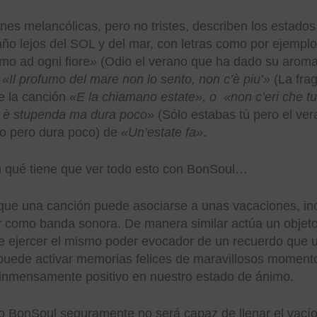
nes melancólicas, pero no tristes, describen los estado
año lejos del SOL y del mar, con letras como por ejemplo
umo ad ogni fiore
»
(Odio el verano que ha dado su aroma 
o
«Il profumo del mare non lo sento, non c’è piu’»
(La frag
de la canción
«E la chiamano estate», o
«non c’eri che tu
o è stupenda ma dura poco»
(Sólo estabas tú pero el ve
so pero dura poco) de
«Un’estate fa»
.
 qué tiene que ver todo esto con BonSoul…
 que una canción puede asociarse a unas vacaciones, in
 como banda sonora. De manera similar actúa un objeto
e ejercer el mismo poder evocador de un recuerdo que u
o puede activar memorias felices de maravillosos momen
 inmensamente positivo en nuestro estado de ánimo.
o BonSoul seguramente no será capaz de llenar el vacío 