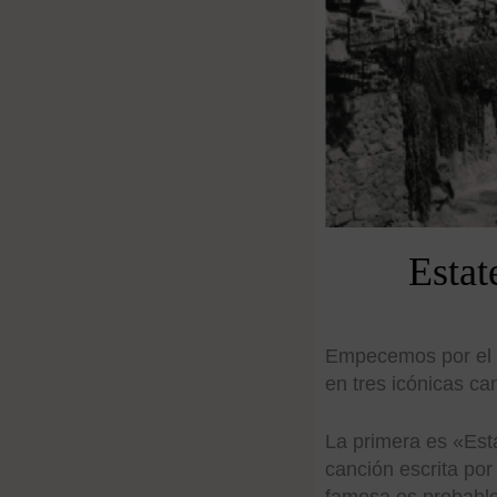
Estat
Empecemos por el tít
en tres icónicas ca
La primera es «Est
canción escrita por
famosa es probablem